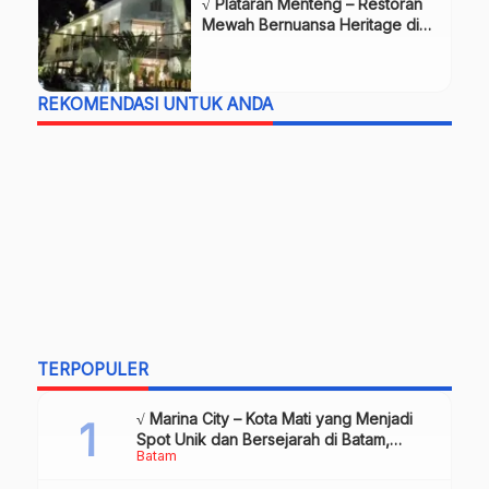
√ Plataran Menteng – Restoran
Mewah Bernuansa Heritage di
Jakarta
REKOMENDASI UNTUK ANDA
TERPOPULER
√ Marina City – Kota Mati yang Menjadi
Spot Unik dan Bersejarah di Batam,
Batam
Review & Info