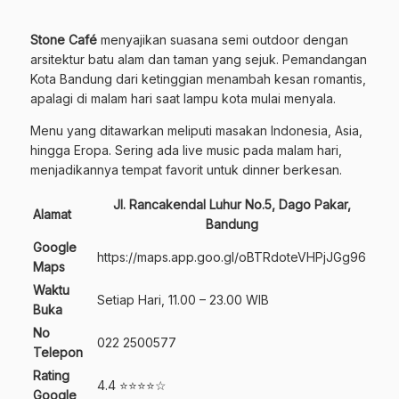
Stone Café
menyajikan suasana semi outdoor dengan
arsitektur batu alam dan taman yang sejuk. Pemandangan
Kota Bandung dari ketinggian menambah kesan romantis,
apalagi di malam hari saat lampu kota mulai menyala.
Menu yang ditawarkan meliputi masakan Indonesia, Asia,
hingga Eropa. Sering ada live music pada malam hari,
menjadikannya tempat favorit untuk dinner berkesan.
Jl. Rancakendal Luhur No.5, Dago Pakar,
Alamat
Bandung
Google
https://maps.app.goo.gl/oBTRdoteVHPjJGg96
Maps
Waktu
Setiap Hari, 11.00 – 23.00 WIB
Buka
No
022 2500577
Telepon
Rating
4.4 ⭐⭐⭐⭐☆
Google