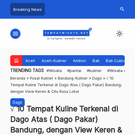
search
Breaking News
menu
light_mode
home
Aceh
Aceh-Kuliner
Ambon
Bali
Bali Culinary
TRENDING TAGS
#Wisata
#pantai
#kuliner
#Wisata dan S
Beranda
»
Pusat Kuliner
»
Bandung-Kuliner
»
Dago
»
√ 10
Tempat Kuline Terkenal di Dago Atas ( Dago Pakar) Bandung,
dengan View Keren & Cita Rasa Lokal
Dago
√ 10 Tempat Kuline Terkenal di
Dago Atas ( Dago Pakar)
Bandung, dengan View Keren &