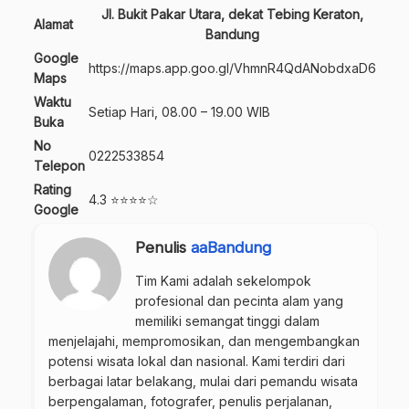
Jl. Bukit Pakar Utara, dekat Tebing Keraton,
Alamat
Bandung
Google
https://maps.app.goo.gl/VhmnR4QdANobdxaD6
Maps
Waktu
Setiap Hari, 08.00 – 19.00 WIB
Buka
No
0222533854
Telepon
Rating
4.3 ⭐⭐⭐⭐☆
Google
Penulis
aaBandung
Tim Kami adalah sekelompok
profesional dan pecinta alam yang
memiliki semangat tinggi dalam
menjelajahi, mempromosikan, dan mengembangkan
potensi wisata lokal dan nasional. Kami terdiri dari
berbagai latar belakang, mulai dari pemandu wisata
berpengalaman, fotografer, penulis perjalanan,