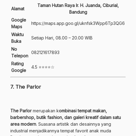
Taman Hutan Raya Ir. H. Juanda, Ciburial,
Alamat
Bandung
Google
https://maps.app.goo.gl/uknfsk3Wpp6Tp3QG6
Maps
Waktu
Setiap Hari, 08.00 – 20.00 WIB
Buka
No
082121617893
Telepon
Rating
4.5 ⭐⭐⭐⭐☆
Google
7. The Parlor
The Parlor
merupakan k
ombinasi tempat makan,
barbershop, butik fashion, dan galeri kreatif dalam satu
area modern
. Suasana artistik dan desainnya yang
industrial menjadikannya tempat favorit anak muda