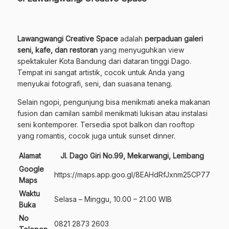
Lawangwangi Creative Space
adalah
perpaduan galeri
seni, kafe, dan restoran
yang menyuguhkan view
spektakuler Kota Bandung dari dataran tinggi Dago.
Tempat ini sangat artistik, cocok untuk Anda yang
menyukai fotografi, seni, dan suasana tenang.
Selain ngopi, pengunjung bisa menikmati aneka makanan
fusion dan camilan sambil menikmati lukisan atau instalasi
seni kontemporer. Tersedia spot balkon dan rooftop
yang romantis, cocok juga untuk sunset dinner.
Alamat
Jl. Dago Giri No.99, Mekarwangi, Lembang
Google
https://maps.app.goo.gl/8EAHdRfJxnm25CP77
Maps
Waktu
Selasa – Minggu, 10.00 – 21.00 WIB
Buka
No
0821 2873 2603