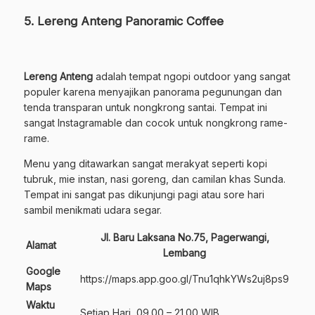
5. Lereng Anteng Panoramic Coffee
Lereng Anteng
adalah tempat ngopi outdoor yang sangat
populer karena menyajikan panorama pegunungan dan
tenda transparan untuk nongkrong santai. Tempat ini
sangat Instagramable dan cocok untuk nongkrong rame-
rame.
Menu yang ditawarkan sangat merakyat seperti kopi
tubruk, mie instan, nasi goreng, dan camilan khas Sunda.
Tempat ini sangat pas dikunjungi pagi atau sore hari
sambil menikmati udara segar.
Jl. Baru Laksana No.75, Pagerwangi,
Alamat
Lembang
Google
https://maps.app.goo.gl/Tnu1qhkYWs2uj8ps9
Maps
Waktu
Setiap Hari, 09.00 – 21.00 WIB