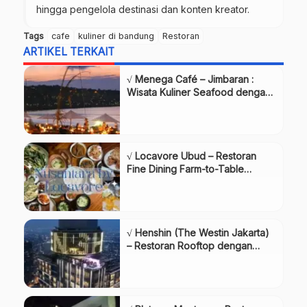
hingga pengelola destinasi dan konten kreator.
Tags
cafe
kuliner di bandung
Restoran
ARTIKEL TERKAIT
√ Menega Café – Jimbaran :
Wisata Kuliner Seafood dengan
Suasana Pantai Romantis
√ Locavore Ubud – Restoran
Fine Dining Farm-to-Table
Terbaik
√ Henshin (The Westin Jakarta)
– Restoran Rooftop dengan
Menu Jepang dan
Pemandangan Spektakuler