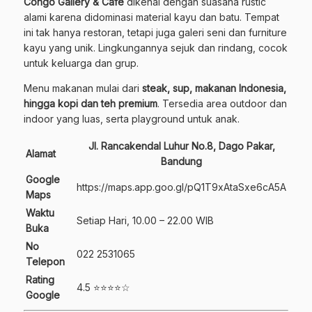
Congo Gallery & Café
dikenal dengan suasana rustic
alami karena didominasi material kayu dan batu. Tempat
ini tak hanya restoran, tetapi juga galeri seni dan furniture
kayu yang unik. Lingkungannya sejuk dan rindang, cocok
untuk keluarga dan grup.
Menu makanan mulai dari
steak, sup, makanan Indonesia,
hingga kopi dan teh premium
. Tersedia area outdoor dan
indoor yang luas, serta playground untuk anak.
Jl. Rancakendal Luhur No.8, Dago Pakar,
Alamat
Bandung
Google
https://maps.app.goo.gl/pQ1T9xAtaSxe6cA5A
Maps
Waktu
Setiap Hari, 10.00 – 22.00 WIB
Buka
No
022 2531065
Telepon
Rating
4.5 ⭐⭐⭐⭐☆
Google