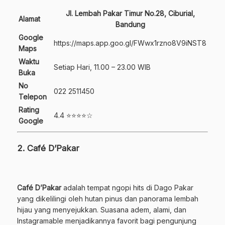
Jl. Lembah Pakar Timur No.28, Ciburial,
Alamat
Bandung
Google
https://maps.app.goo.gl/FWwx1rzno8V9iNST8
Maps
Waktu
Setiap Hari, 11.00 – 23.00 WIB
Buka
No
022 2511450
Telepon
Rating
4.4 ⭐⭐⭐⭐☆
Google
2. Café D’Pakar
Café D’Pakar
adalah tempat ngopi hits di Dago Pakar
yang dikelilingi oleh hutan pinus dan panorama lembah
hijau yang menyejukkan. Suasana adem, alami, dan
Instagramable menjadikannya favorit bagi pengunjung