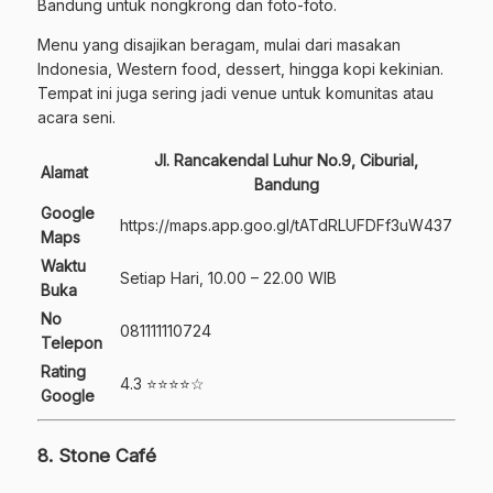
Bandung untuk nongkrong dan foto-foto.
Menu yang disajikan beragam, mulai dari masakan
Indonesia, Western food, dessert, hingga kopi kekinian.
Tempat ini juga sering jadi venue untuk komunitas atau
acara seni.
Jl. Rancakendal Luhur No.9, Ciburial,
Alamat
Bandung
Google
https://maps.app.goo.gl/tATdRLUFDFf3uW437
Maps
Waktu
Setiap Hari, 10.00 – 22.00 WIB
Buka
No
081111110724
Telepon
Rating
4.3 ⭐⭐⭐⭐☆
Google
8. Stone Café