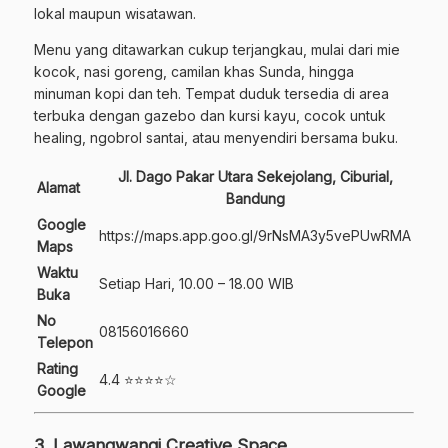
lokal maupun wisatawan.
Menu yang ditawarkan cukup terjangkau, mulai dari mie
kocok, nasi goreng, camilan khas Sunda, hingga
minuman kopi dan teh. Tempat duduk tersedia di area
terbuka dengan gazebo dan kursi kayu, cocok untuk
healing, ngobrol santai, atau menyendiri bersama buku.
Jl. Dago Pakar Utara Sekejolang, Ciburial,
Alamat
Bandung
Google
https://maps.app.goo.gl/9rNsMA3y5vePUwRMA
Maps
Waktu
Setiap Hari, 10.00 – 18.00 WIB
Buka
No
08156016660
Telepon
Rating
4.4 ⭐⭐⭐⭐☆
Google
3. Lawangwangi Creative Space