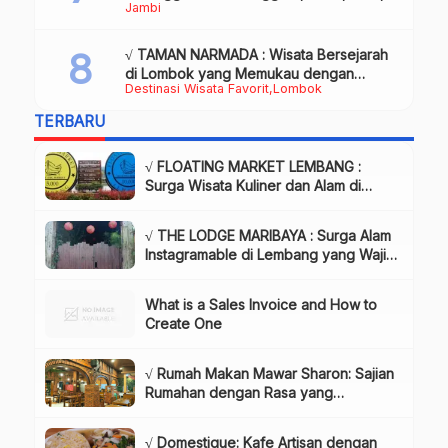
Jambi
Daya Tarik & Tips Lengkap
√ TAMAN NARMADA : Wisata Bersejarah
di Lombok yang Memukau dengan
Destinasi Wisata Favorit
Lombok
Keindahan Alam & Budaya
TERBARU
√ FLOATING MARKET LEMBANG :
Surga Wisata Kuliner dan Alam di
Bandung yang Wajib Dikunjungi, Info
& Harga Tiket
√ THE LODGE MARIBAYA : Surga Alam
Instagramable di Lembang yang Wajib
Dikunjungi!, Info & Harga Tiket
What is a Sales Invoice and How to
Create One
√ Rumah Makan Mawar Sharon: Sajian
Rumahan dengan Rasa yang
Menggugah Selera, Review & Info
Lengkap
√ Domestique: Kafe Artisan dengan