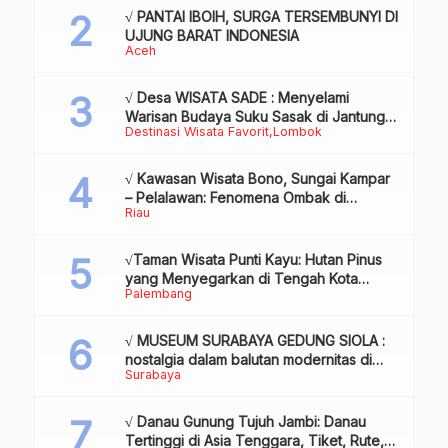
√ PANTAI IBOIH, SURGA TERSEMBUNYI DI
UJUNG BARAT INDONESIA
Aceh
√ Desa WISATA SADE : Menyelami
Warisan Budaya Suku Sasak di Jantung
Destinasi Wisata Favorit
Lombok
Lombok
√ Kawasan Wisata Bono, Sungai Kampar
– Pelalawan: Fenomena Ombak di
Riau
Tengah Sungai yang Mendunia, Review
& Info
√Taman Wisata Punti Kayu: Hutan Pinus
yang Menyegarkan di Tengah Kota
Palembang
Palembang
√ MUSEUM SURABAYA GEDUNG SIOLA :
nostalgia dalam balutan modernitas di
Surabaya
tengah kota pahlawan, Review & Info
√ Danau Gunung Tujuh Jambi: Danau
Tertinggi di Asia Tenggara, Tiket, Rute,