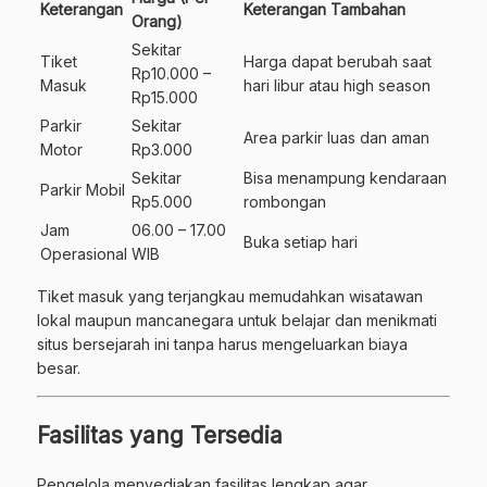
Keterangan
Keterangan Tambahan
Orang)
Sekitar
Tiket
Harga dapat berubah saat
Rp10.000 –
Masuk
hari libur atau high season
Rp15.000
Parkir
Sekitar
Area parkir luas dan aman
Motor
Rp3.000
Sekitar
Bisa menampung kendaraan
Parkir Mobil
Rp5.000
rombongan
Jam
06.00 – 17.00
Buka setiap hari
Operasional
WIB
Tiket masuk yang terjangkau memudahkan wisatawan
lokal maupun mancanegara untuk belajar dan menikmati
situs bersejarah ini tanpa harus mengeluarkan biaya
besar.
Fasilitas yang Tersedia
Pengelola menyediakan fasilitas lengkap agar