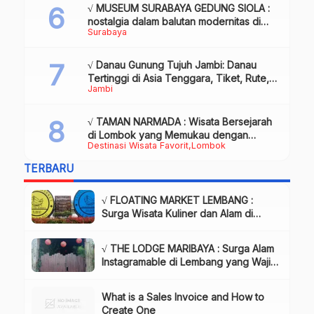
√ MUSEUM SURABAYA GEDUNG SIOLA :
nostalgia dalam balutan modernitas di
Surabaya
tengah kota pahlawan, Review & Info
√ Danau Gunung Tujuh Jambi: Danau
Tertinggi di Asia Tenggara, Tiket, Rute,
Jambi
Daya Tarik & Tips Lengkap
√ TAMAN NARMADA : Wisata Bersejarah
di Lombok yang Memukau dengan
Destinasi Wisata Favorit
Lombok
Keindahan Alam & Budaya
TERBARU
√ FLOATING MARKET LEMBANG :
Surga Wisata Kuliner dan Alam di
Bandung yang Wajib Dikunjungi, Info
& Harga Tiket
√ THE LODGE MARIBAYA : Surga Alam
Instagramable di Lembang yang Wajib
Dikunjungi!, Info & Harga Tiket
What is a Sales Invoice and How to
Create One