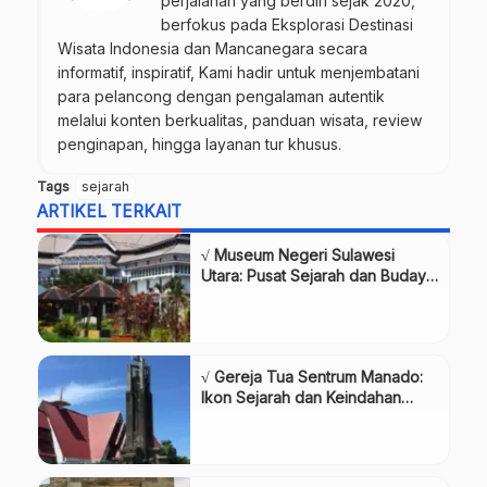
perjalanan yang berdiri sejak 2020,
berfokus pada Eksplorasi Destinasi
Wisata Indonesia dan Mancanegara secara
informatif, inspiratif, Kami hadir untuk menjembatani
para pelancong dengan pengalaman autentik
melalui konten berkualitas, panduan wisata, review
penginapan, hingga layanan tur khusus.
Tags
sejarah
ARTIKEL TERKAIT
√ Museum Negeri Sulawesi
Utara: Pusat Sejarah dan Budaya
di Kota Manado,Review & Info
Tiket
√ Gereja Tua Sentrum Manado:
Ikon Sejarah dan Keindahan
Arsitektur Kota Manado,Review
& Info Tiket