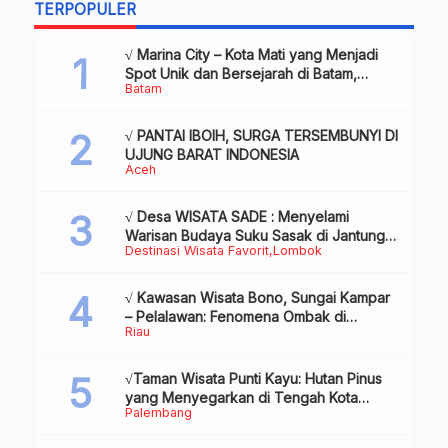
TERPOPULER
√ Marina City – Kota Mati yang Menjadi
Spot Unik dan Bersejarah di Batam,
Batam
Review & Info
√ PANTAI IBOIH, SURGA TERSEMBUNYI DI
UJUNG BARAT INDONESIA
Aceh
√ Desa WISATA SADE : Menyelami
Warisan Budaya Suku Sasak di Jantung
Destinasi Wisata Favorit
Lombok
Lombok
√ Kawasan Wisata Bono, Sungai Kampar
– Pelalawan: Fenomena Ombak di
Riau
Tengah Sungai yang Mendunia, Review
& Info
√Taman Wisata Punti Kayu: Hutan Pinus
yang Menyegarkan di Tengah Kota
Palembang
Palembang