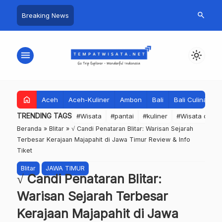
search
Breaking News
menu
light_mode
home
Aceh
Aceh-Kuliner
Ambon
Bali
Bali Culinary
TRENDING TAGS
#Wisata
#pantai
#kuliner
#Wisata dan S
Beranda
»
Blitar
»
√ Candi Penataran Blitar: Warisan Sejarah
Terbesar Kerajaan Majapahit di Jawa Timur Review & Info
Tiket
Blitar
JAWA TIMUR
√ Candi Penataran Blitar:
Warisan Sejarah Terbesar
Kerajaan Majapahit di Jawa