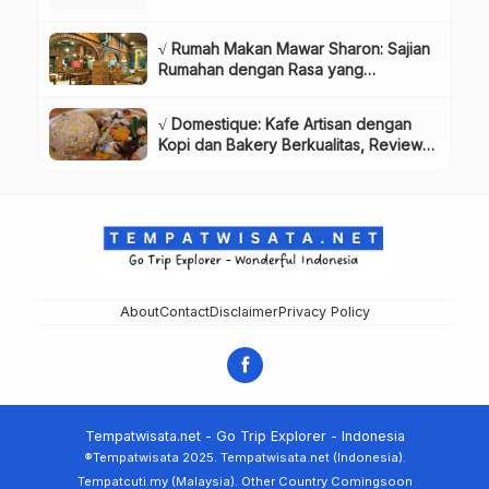
√ Rumah Makan Mawar Sharon: Sajian
Rumahan dengan Rasa yang
Menggugah Selera, Review & Info
Lengkap
√ Domestique: Kafe Artisan dengan
Kopi dan Bakery Berkualitas, Review
& Info Lengkap
About
Contact
Disclaimer
Privacy Policy
Tempatwisata.net - Go Trip Explorer - Indonesia
®Tempatwisata 2025. Tempatwisata.net (Indonesia).
Tempatcuti.my (Malaysia). Other Country Comingsoon