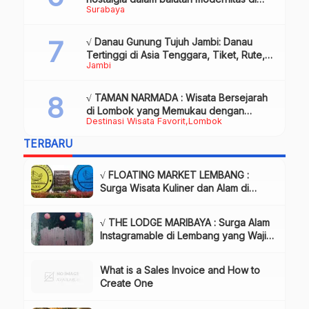
Surabaya
tengah kota pahlawan, Review & Info
√ Danau Gunung Tujuh Jambi: Danau
Tertinggi di Asia Tenggara, Tiket, Rute,
Jambi
Daya Tarik & Tips Lengkap
√ TAMAN NARMADA : Wisata Bersejarah
di Lombok yang Memukau dengan
Destinasi Wisata Favorit
Lombok
Keindahan Alam & Budaya
TERBARU
√ FLOATING MARKET LEMBANG :
Surga Wisata Kuliner dan Alam di
Bandung yang Wajib Dikunjungi, Info
& Harga Tiket
√ THE LODGE MARIBAYA : Surga Alam
Instagramable di Lembang yang Wajib
Dikunjungi!, Info & Harga Tiket
What is a Sales Invoice and How to
Create One