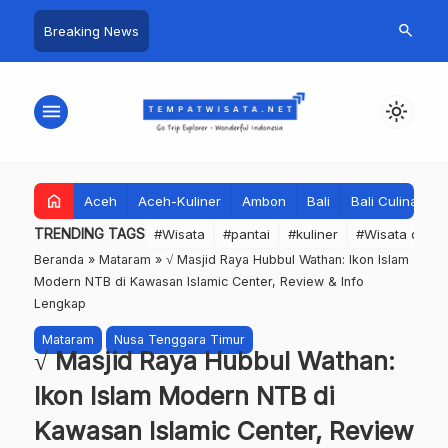
search
Breaking News
menu
light_mode
home
Aceh
Aceh-Kuliner
Ambon
Bali
Bali Culinary
TRENDING TAGS
#Wisata
#pantai
#kuliner
#Wisata dan S
Beranda
»
Mataram
»
√ Masjid Raya Hubbul Wathan: Ikon Islam
Modern NTB di Kawasan Islamic Center, Review & Info
Lengkap
Mataram
Nusa Tenggara Timur
√ Masjid Raya Hubbul Wathan:
Ikon Islam Modern NTB di
Kawasan Islamic Center, Review