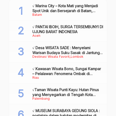
√ Marina City – Kota Mati yang Menjadi
Spot Unik dan Bersejarah di Batam,
Batam
Review & Info
√ PANTAI IBOIH, SURGA TERSEMBUNYI DI
UJUNG BARAT INDONESIA
Aceh
√ Desa WISATA SADE : Menyelami
Warisan Budaya Suku Sasak di Jantung
Destinasi Wisata Favorit
Lombok
Lombok
√ Kawasan Wisata Bono, Sungai Kampar
– Pelalawan: Fenomena Ombak di
Riau
Tengah Sungai yang Mendunia, Review
& Info
√Taman Wisata Punti Kayu: Hutan Pinus
yang Menyegarkan di Tengah Kota
Palembang
Palembang
√ MUSEUM SURABAYA GEDUNG SIOLA :
nostalgia dalam balutan modernitas di