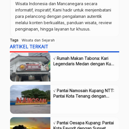
Wisata Indonesia dan Mancanegara secara
informatif, inspiratif, Kami hadir untuk menjembatani
para pelancong dengan pengalaman autentik
melalui konten berkualitas, panduan wisata, review
penginapan, hingga layanan tur khusus.
Tags
Wisata dan Sejarah
ARTIKEL TERKAIT
√ Rumah Makan Tabona: Kari
Legendaris Medan dengan Kuah
Pekat Berempah, Review & Info
Lengkap
√ Pantai Namosain Kupang NTT:
Pantai Kota Tenang dengan
Panorama Laut Lepas, Review &
Info Lengkap
√ Pantai Oesapa Kupang: Pantai
Kota Favorit dengan Sunset