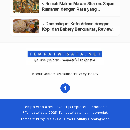
√ Rumah Makan Mawar Sharon: Sajian
Rumahan dengan Rasa yang
Menggugah Selera, Review & Info
Lengkap
√ Domestique: Kafe Artisan dengan
Kopi dan Bakery Berkualitas, Review
& Info Lengkap
About
Contact
Disclaimer
Privacy Policy
Tempatwisata.net - Go Trip Explorer - Indonesia
®Tempatwisata 2025. Tempatwisata.net (Indonesia).
Tempatcuti.my (Malaysia). Other Country Comingsoon