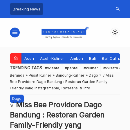
search
Breaking News
menu
light_mode
home
Aceh
Aceh-Kuliner
Ambon
Bali
Bali Culinary
TRENDING TAGS
#Wisata
#pantai
#kuliner
#Wisata dan S
Beranda
»
Pusat Kuliner
»
Bandung-Kuliner
»
Dago
»
√ Miss
Bee Providore Dago Bandung : Restoran Garden Family-
Friendly yang Instagramable, Referensi & Info
Dago
√ Miss Bee Providore Dago
Bandung : Restoran Garden
Family-Friendly yang