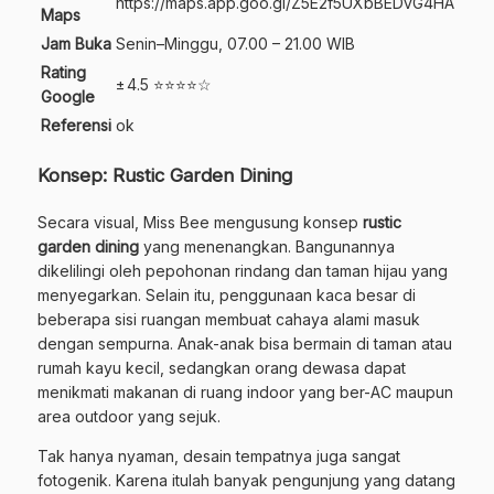
https://maps.app.goo.gl/Z5E2f5UXbBEDvG4HA
Maps
Jam Buka
Senin–Minggu, 07.00 – 21.00 WIB
Rating
± 4.5 ⭐⭐⭐⭐☆
Google
Referensi
ok
Konsep: Rustic Garden Dining
Secara visual, Miss Bee mengusung konsep
rustic
garden dining
yang menenangkan. Bangunannya
dikelilingi oleh pepohonan rindang dan taman hijau yang
menyegarkan. Selain itu, penggunaan kaca besar di
beberapa sisi ruangan membuat cahaya alami masuk
dengan sempurna. Anak-anak bisa bermain di taman atau
rumah kayu kecil, sedangkan orang dewasa dapat
menikmati makanan di ruang indoor yang ber-AC maupun
area outdoor yang sejuk.
Tak hanya nyaman, desain tempatnya juga sangat
fotogenik. Karena itulah banyak pengunjung yang datang