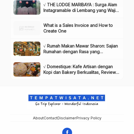
& Harga Tiket
√ THE LODGE MARIBAYA : Surga Alam
Instagramable di Lembang yang Wajib
Dikunjungi!, Info & Harga Tiket
What is a Sales Invoice and How to
Create One
√ Rumah Makan Mawar Sharon: Sajian
Rumahan dengan Rasa yang
Menggugah Selera, Review & Info
Lengkap
√ Domestique: Kafe Artisan dengan
Kopi dan Bakery Berkualitas, Review
& Info Lengkap
About
Contact
Disclaimer
Privacy Policy