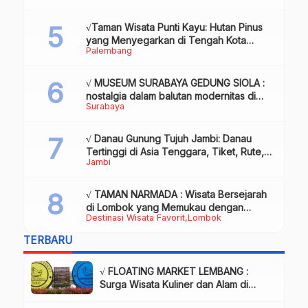
& Info
√Taman Wisata Punti Kayu: Hutan Pinus
yang Menyegarkan di Tengah Kota
Palembang
Palembang
√ MUSEUM SURABAYA GEDUNG SIOLA :
nostalgia dalam balutan modernitas di
Surabaya
tengah kota pahlawan, Review & Info
√ Danau Gunung Tujuh Jambi: Danau
Tertinggi di Asia Tenggara, Tiket, Rute,
Jambi
Daya Tarik & Tips Lengkap
√ TAMAN NARMADA : Wisata Bersejarah
di Lombok yang Memukau dengan
Destinasi Wisata Favorit
Lombok
Keindahan Alam & Budaya
TERBARU
√ FLOATING MARKET LEMBANG :
Surga Wisata Kuliner dan Alam di
Bandung yang Wajib Dikunjungi, Info