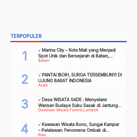
TERPOPULER
√ Marina City – Kota Mati yang Menjadi
Spot Unik dan Bersejarah di Batam,
Batam
Review & Info
√ PANTAI IBOIH, SURGA TERSEMBUNYI DI
UJUNG BARAT INDONESIA
Aceh
√ Desa WISATA SADE : Menyelami
Warisan Budaya Suku Sasak di Jantung
Destinasi Wisata Favorit
Lombok
Lombok
√ Kawasan Wisata Bono, Sungai Kampar
– Pelalawan: Fenomena Ombak di
Riau
Tengah Sungai yang Mendunia, Review