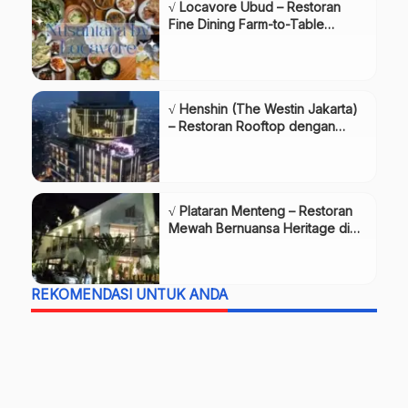
√ Locavore Ubud – Restoran
Fine Dining Farm-to-Table
Terbaik
√ Henshin (The Westin Jakarta)
– Restoran Rooftop dengan
Menu Jepang dan
Pemandangan Spektakuler
√ Plataran Menteng – Restoran
Mewah Bernuansa Heritage di
Jakarta
REKOMENDASI UNTUK ANDA