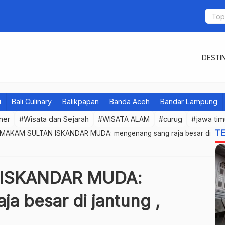
DESTIN
i
Bali Culinary
Balikpapan
Banda Aceh
Bandar Lampung
iner
#Wisata dan Sejarah
#WISATA ALAM
#curug
#jawa tim
T
 MAKAM SULTAN ISKANDAR MUDA: mengenang sang raja besar di
 ISKANDAR MUDA:
a besar di jantung ,