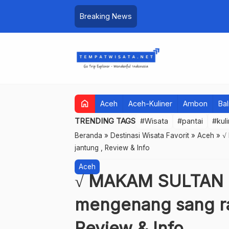
Breaking News
home
Aceh
Aceh-Kuliner
Ambon
Bal
TRENDING TAGS
#Wisata
#pantai
#kul
Beranda
»
Destinasi Wisata Favorit
»
Aceh
»
√
jantung , Review & Info
Aceh
√ MAKAM SULTAN
mengenang sang raj
Review & Info