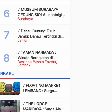
Kota Palembang
√ MUSEUM SURABAYA
GEDUNG SIOLA : nostalgia
Surabaya
dalam balutan modernitas di
tengah kota pahlawan,
Review & Info
√ Danau Gunung Tujuh
Jambi: Danau Tertinggi di
Jambi
Asia Tenggara, Tiket, Rute,
Daya Tarik & Tips Lengkap
√ TAMAN NARMADA :
Wisata Bersejarah di
Destinasi Wisata Favorit
Lombok yang Memukau
Lombok
dengan Keindahan Alam &
ERBARU
Budaya
√ FLOATING MARKET
LEMBANG : Surga
Wisata Kuliner dan Alam
di Bandung yang Wajib
√ THE LODGE
Dikunjungi, Info & Harga
MARIBAYA : Surga Alam
Tiket