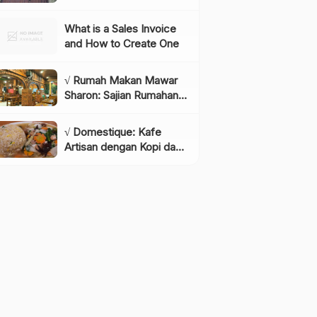
Instagramable di
Lembang yang Wajib
What is a Sales Invoice
Dikunjungi!, Info & Harga
and How to Create One
Tiket
√ Rumah Makan Mawar
Sharon: Sajian Rumahan
dengan Rasa yang
Menggugah Selera,
√ Domestique: Kafe
Review & Info Lengkap
Artisan dengan Kopi dan
Bakery Berkualitas,
Review & Info Lengkap