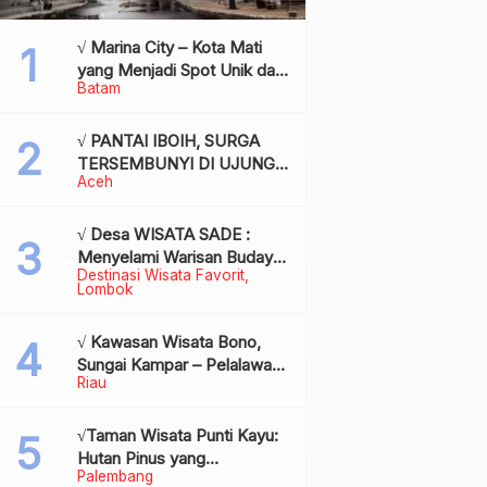
√ Marina City – Kota Mati
yang Menjadi Spot Unik dan
Batam
Bersejarah di Batam,
Review & Info
√ PANTAI IBOIH, SURGA
TERSEMBUNYI DI UJUNG
Aceh
BARAT INDONESIA
√ Desa WISATA SADE :
Menyelami Warisan Budaya
Destinasi Wisata Favorit
Suku Sasak di Jantung
Lombok
Lombok
√ Kawasan Wisata Bono,
Sungai Kampar – Pelalawan:
Riau
Fenomena Ombak di
Tengah Sungai yang
Mendunia, Review & Info
√Taman Wisata Punti Kayu:
Hutan Pinus yang
Palembang
Menyegarkan di Tengah